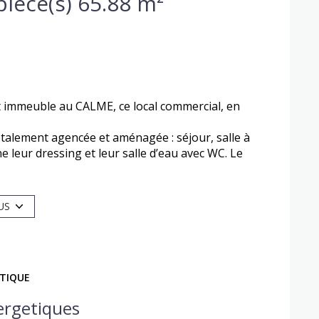
Local commercial 4 pièce(s) 65.88 m²
t immeuble au CALME, ce local commercial, en
 totalement agencée et aménagée : séjour, salle à
 leur dressing et leur salle d’eau avec WC. Le
 de 6 couchages au total.
ourte durée.
 restaurants et des lieux de vie.
US
 se rend disponible sous 48H pour une
ÉTIQUE
ergetiques