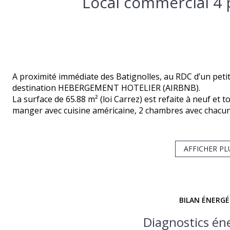
A proximité immédiate des Batignolles, au RDC d’un peti
destination HEBERGEMENT HOTELIER (AIRBNB).
La surface de 65.88 m² (loi Carrez) est refaite à neuf et
manger avec cuisine américaine, 2 chambres avec chacune
séjour est équipé d'un canapé lit, offrant une possibilité
POINT FORT : ce bien est clef en main pour la location c
À proximité immédiate des commerces, des transports, des
AFFICHER PL
BON A SAVOIR : Pour vos biens à la vente, notre agence
Estimation personnalisée offerte, y compris le week end.
BILAN ÉNERG
Diagnostics én