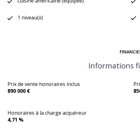
cuisine américaine (équipée)
1 niveau(x)
FINANCIE
Informations f
Prix de vente honoraires inclus
Pr
890 000 €
85
Honoraires à la charge acquéreur
4,71 %