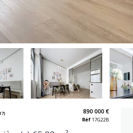
890 000 €
17)
Réf
17G22B