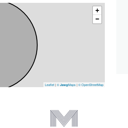
+
−
Leaflet
|
©
Maps
|
© OpenStreetMap
Jawg