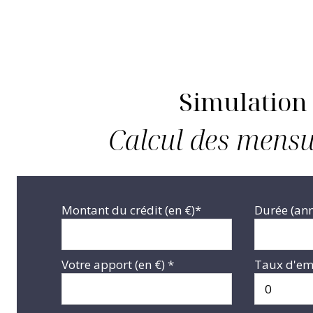
Simulation
Calcul des mensu
Montant du crédit (en €)*
Durée (an
Votre apport (en €) *
Taux d'em