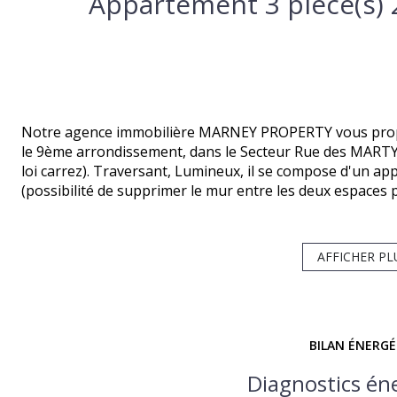
Notre agence immobilière MARNEY PROPERTY vous propo
le 9ème arrondissement, dans le Secteur Rue des MARTY
loi carrez). Traversant, Lumineux, il se compose d'un ap
(possibilité de supprimer le mur entre les deux espaces 
chambres, une salle d'eau avec WC et espace dressing. Po
WC. Un studio avec son entrée indépendante attenant à 
Possibilité d'ouvrir le mur entre l'appartement et le st
AFFICHER PL
plein coeur de la très prisée Rue des Martyrs. Proche de
théâtres, restaurants, lieux de vie...
BON A SAVOIR : Pour vos biens à la vente, notre agence
Estimation personnalisée offerte, y compris le week end.
BILAN ÉNERG
Diagnostics én