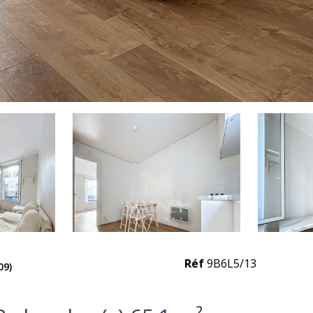
Réf
9B6L5/13
09)