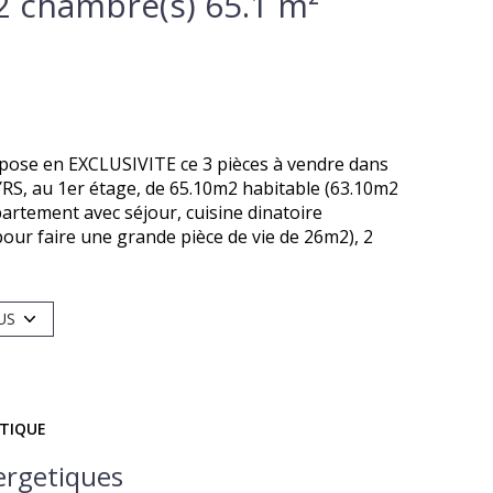
Appartement 3 pièce(s) 2 chambre(s) 65.1 m²
se en EXCLUSIVITE ce 3 pièces à vendre dans
RS, au 1er étage, de 65.10m2 habitable (63.10m2
partement avec séjour, cuisine dinatoire
pour faire une grande pièce de vie de 26m2), 2
ssibilité de créer une 2nd salle d'eau et un 2nd
l'appartement vient compléter ce bien.
udio pour les réunir. Emplacement Exceptionnel en
US
 tous les commerces, transports (Lignes 7-12),
 se rend disponible sous 48H pour une
ÉTIQUE
ergetiques