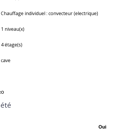
Chauffage individuel : convecteur (electrique)
1 niveau(x)
4 étage(s)
cave
RO
iété
Oui