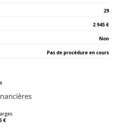
29
2 945 €
Non
Pas de procédure en cours
R
inancières
arges
5 €