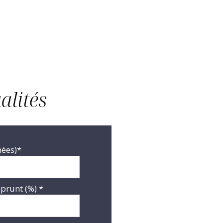
alités
nées)*
prunt (%) *