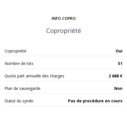
exposition Est
INFO COPRO
1 niveau(x)
Copropriété
8ème étage
Copropriété
Oui
8 étage(s)
Nombre de lots
51
ascenseur
Quote part annuelle des charges
2 688 €
vue Dégagée
Plan de sauvegarde
Non
cave
Statut du syndic
Pas de procédure en cours
balcon