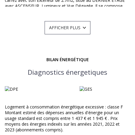
carrez avec son Extérieur de 2.7m2, situé au DERNIER ETAGE
avec ASCENSEUR, Lumineux et Vue Dégagée. Il se compose
d'une entrée avec placards, un spacieux séjour de 17.35m2
ouvrant sur le balcon, une cuisine séparée Dinatoire Aménagée,
une chambre avec rangements intégrés, une salle de douche
AFFICHER PLUS
avec espace buanderie et un WC séparé. Le Balcon est
accessible depuis la pièce de vie. Une Cave vient compléter ce
bien. Un Local Vélo dans l'immeuble. Proche des commerces et
transports.
BON A SAVOIR : Pour vos biens à la vente, notre agence se
rend disponible sous 48H pour une Estimation personnalisée
BILAN ÉNERGÉTIQUE
offerte, y compris le week end.
Diagnostics énergetiques
Logement à consommation énergétique excessive : classe F
Montant estimé des dépenses annuelles d'énergie pour un
usage standard est compris entre 1 437 € et 1 945 € . Prix
moyens des énergies indexés sur les années 2021, 2022 et
2023 (abonnements compris).