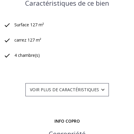
Caractéristiques de ce bien
Surface 127 m²
carrez 127 m²
4 chambre(s)
2 salle(s) d'eau
construit en 1902
VOIR PLUS DE CARACTÉRISTIQUES
cuisine américaine
exposition Sud-Ouest
INFO COPRO
1 niveau(x)
Copropriété