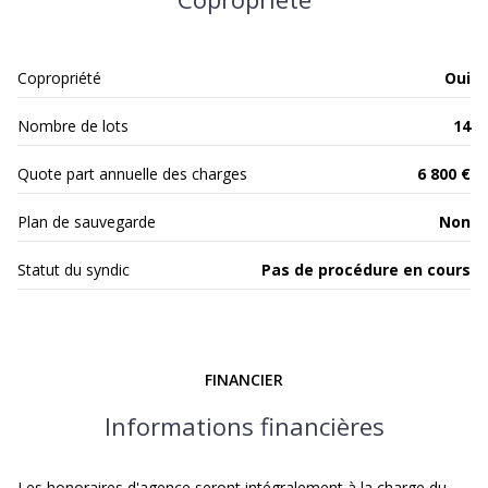
4ème étage
Copropriété
Oui
6 étage(s)
Nombre de lots
14
vue Dégagée
Quote part annuelle des charges
6 800 €
cave
Plan de sauvegarde
Non
interphone
Statut du syndic
Pas de procédure en cours
FINANCIER
Informations financières
Les honoraires d'agence seront intégralement à la charge du